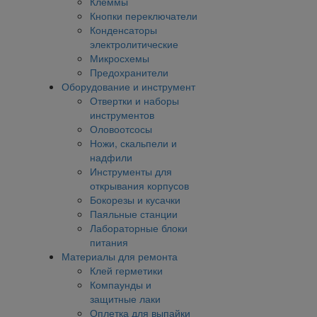
Клеммы
Кнопки переключатели
Конденсаторы
электролитические
Микросхемы
Предохранители
Оборудование и инструмент
Отвертки и наборы
инструментов
Оловоотсосы
Ножи, скальпели и
надфили
Инструменты для
открывания корпусов
Бокорезы и кусачки
Паяльные станции
Лабораторные блоки
питания
Материалы для ремонта
Клей герметики
Компаунды и
защитные лаки
Оплетка для выпайки