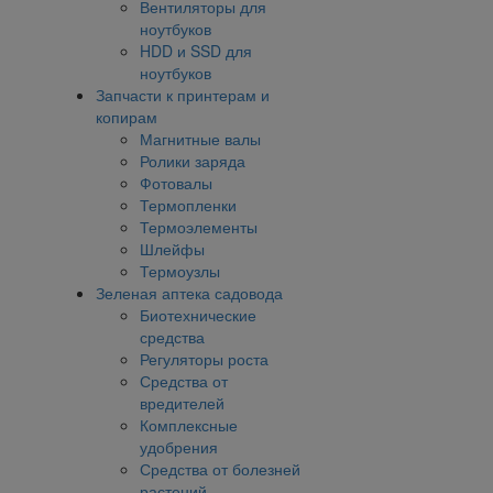
Вентиляторы для
ноутбуков
HDD и SSD для
ноутбуков
Запчасти к принтерам и
копирам
Магнитные валы
Ролики заряда
Фотовалы
Термопленки
Термоэлементы
Шлейфы
Термоузлы
Зеленая аптека садовода
Биотехнические
средства
Регуляторы роста
Средства от
вредителей
Комплексные
удобрения
Средства от болезней
растений