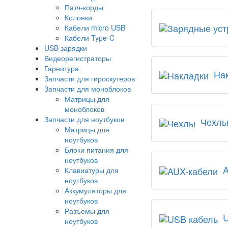
Патч-корды
Колонки
Кабели micro USB
Кабели Type-C
USB зарядки
Видеорегистраторы
Гарнитура
На
Запчасти для гироскутеров
Запчасти для моноблоков
Матрицы для
моноблоков
Запчасти для ноутбуков
Чехл
Матрицы для
ноутбуков
Блоки питания для
ноутбуков
A
Клавиатуры для
ноутбуков
Аккумуляторы для
ноутбуков
Разъемы для
U
ноутбуков