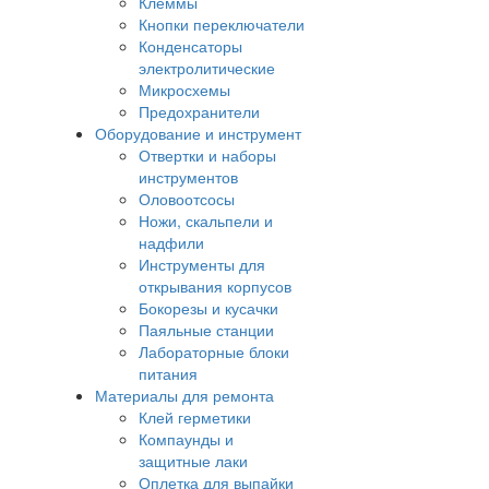
Клеммы
Кнопки переключатели
Конденсаторы
электролитические
Микросхемы
Предохранители
Оборудование и инструмент
Отвертки и наборы
инструментов
Оловоотсосы
Ножи, скальпели и
надфили
Инструменты для
открывания корпусов
Бокорезы и кусачки
Паяльные станции
Лабораторные блоки
питания
Материалы для ремонта
Клей герметики
Компаунды и
защитные лаки
Оплетка для выпайки