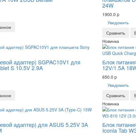
24W
1900.0
p
Уведомить
анное
Сравнить
Новинка
етевой адаптер) SGPAC10V1 для
Блок питания
let S 10.5V 2.9A
12V/1.5A 18
650.0
p
Уведомить
анное
Сравнить
Новинка
тевой адаптер) для ASUS 5.25V 3A
Блок питания
M
Iconia Tab W