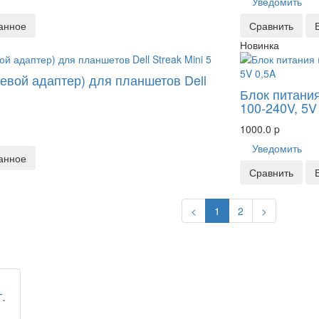
Уведомить
анное
Сравнить
Новинка
тевой адаптер) для планшетов Dell
Блок питани
100-240V, 5V
1000.0
p
Уведомить
анное
Сравнить
Previous
Next
<
1
2
>
.