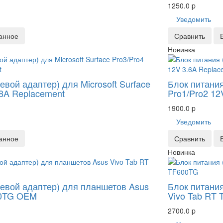
1250.0
p
Уведомить
анное
Сравнить
Новинка
евой адаптер) для Microsoft Surface
Блок питания
58A Replacement
Pro1/Pro2 12
1900.0
p
Уведомить
анное
Сравнить
Новинка
тевой адаптер) для планшетов Asus
Блок питания
00TG OEM
Vivo Tab RT
2700.0
p