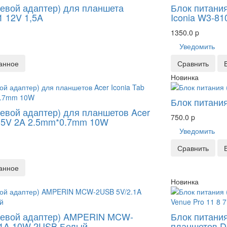
тевой адаптер) для планшета
Блок питания
1 12V 1,5A
Iconia W3-8
1350.0
p
Уведомить
анное
Сравнить
Новинка
Блок питания
тевой адаптер) для планшетов Acer
750.0
p
1 5V 2A 2.5mm*0.7mm 10W
Уведомить
Сравнить
анное
Новинка
етевой адаптер) AMPERIN MCW-
Блок питани
/1A 10W 2USB Белый
планшетов De