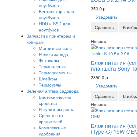
ноутбуков
350.0
p
Вентиляторы для
Уведомить
ноутбуков
HDD и SSD для
Сравнить
В избр
ноутбуков
Запчасти к принтерам и
Новинка
копирам
Магнитные валы
Ролики заряда
Фотовалы
Блок питания (с
Термопленки
планшета Sony Tab
Термоэлементы
2850.0
p
Шлейфы
Термоузлы
Уведомить
Зеленая аптека садовода
Сравнить
В избр
Биотехнические
средства
Новинка
Регуляторы роста
Средства от
вредителей
Блок питания (се
Комплексные
(Type-C) 15W OE
удобрения