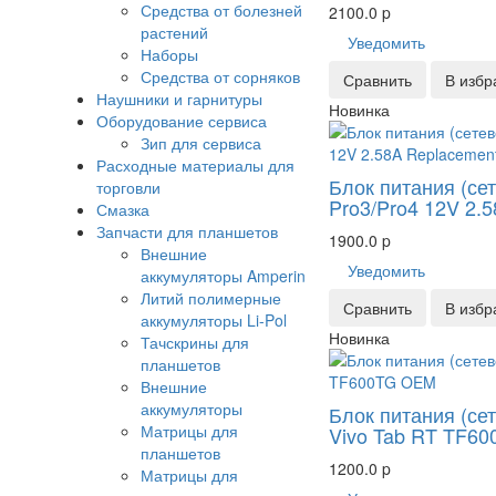
Средства от болезней
2100.0
p
растений
Уведомить
Наборы
Средства от сорняков
Сравнить
В избр
Наушники и гарнитуры
Новинка
Оборудование сервиса
Зип для сервиса
Расходные материалы для
Блок питания (сет
торговли
Pro3/Pro4 12V 2.
Смазка
Запчасти для планшетов
1900.0
p
Внешние
Уведомить
аккумуляторы Amperin
Литий полимерные
Сравнить
В избр
аккумуляторы Li-Pol
Новинка
Тачскрины для
планшетов
Внешние
аккумуляторы
Блок питания (се
Матрицы для
Vivo Tab RT TF6
планшетов
1200.0
p
Матрицы для