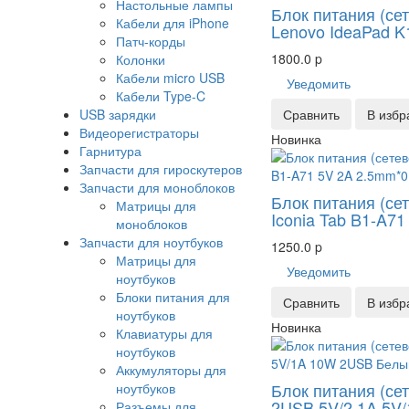
Настольные лампы
Блок питания (се
Кабели для iPhone
Lenovo IdeaPad K
Патч-корды
1800.0
p
Колонки
Кабели micro USB
Уведомить
Кабели Type-C
USB зарядки
Сравнить
В избр
Видеорегистраторы
Новинка
Гарнитура
Запчасти для гироскутеров
Запчасти для моноблоков
Блок питания (се
Матрицы для
Iconia Tab B1-A7
моноблоков
Запчасти для ноутбуков
1250.0
p
Матрицы для
Уведомить
ноутбуков
Блоки питания для
Сравнить
В избр
ноутбуков
Новинка
Клавиатуры для
ноутбуков
Аккумуляторы для
Блок питания (с
ноутбуков
2USB 5V/2.1A 5V
Разъемы для