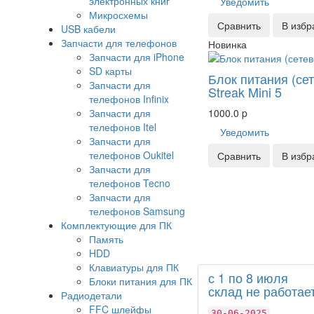
электронных книг
Уведомить
Микросхемы
Сравнить
В избр
USB кабели
Запчасти для телефонов
Новинка
Запчасти для iPhone
SD карты
Блок питания (се
Запчасти для
Streak Mini 5
телефонов Infinix
Запчасти для
1000.0
p
телефонов Itel
Уведомить
Запчасти для
телефонов Oukitel
Сравнить
В избр
Запчасти для
телефонов Tecno
Запчасти для
телефонов Samsung
Комплектующие для ПК
Память
HDD
Клавиатуры для ПК
с 1 по 8 июля
Блоки питания для ПК
склад не работает
Радиодетали
FFC шлейфы
30-06-2025