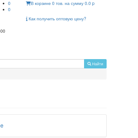
0
В корзине
0
тов.
на сумму
0.0
p
0
Как получить
оптовую цену?
:00
Найти
le