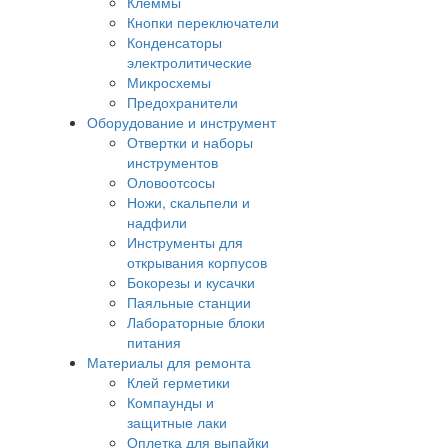
Клеммы
Кнопки переключатели
Конденсаторы
электролитические
Микросхемы
Предохранители
Оборудование и инструмент
Отвертки и наборы
инструментов
Оловоотсосы
Ножи, скальпели и
надфили
Инструменты для
открывания корпусов
Бокорезы и кусачки
Паяльные станции
Лабораторные блоки
питания
Материалы для ремонта
Клей герметики
Компаунды и
защитные лаки
Оплетка для выпайки