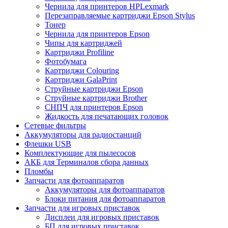
Чернила для принтеров HPLexmark
Перезаправляемые картриджи Epson Stylus
Тонер
Чернила для принтеров Epson
Чипы для картриджей
Картриджи Profiline
Фотобумага
Картриджи Colouring
Картриджи GalaPrint
Струйные картриджи Epson
Струйные картриджи Brother
СНПЧ для принтеров Epson
Жидкость для печатающих головок
Сетевые фильтры
Аккумуляторы для радиостанций
Флешки USB
Комплектующие для пылесосов
АКБ для Терминалов сбора данных
Пломбы
Запчасти для фотоаппаратов
Аккумуляторы для фотоаппаратов
Блоки питания для фотоаппаратов
Запчасти для игровых приставок
Дисплеи для игровых приставок
БП для игровых приставок