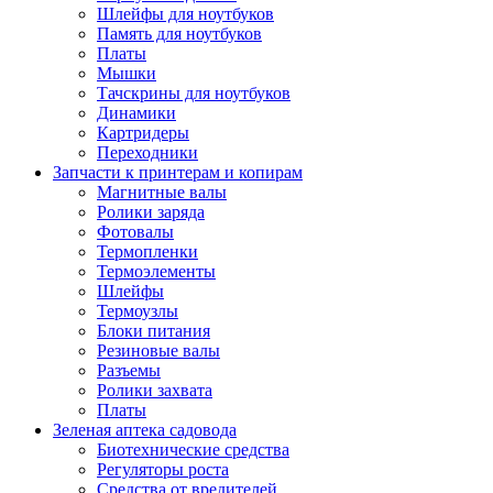
Шлейфы для ноутбуков
Память для ноутбуков
Платы
Мышки
Тачскрины для ноутбуков
Динамики
Картридеры
Переходники
Запчасти к принтерам и копирам
Магнитные валы
Ролики заряда
Фотовалы
Термопленки
Термоэлементы
Шлейфы
Термоузлы
Блоки питания
Резиновые валы
Разъемы
Ролики захвата
Платы
Зеленая аптека садовода
Биотехнические средства
Регуляторы роста
Средства от вредителей