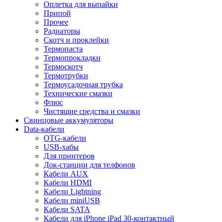
Оплетка для выпайки
Припой
Прочее
Радиаторы
Скотч и проклейки
Термопаста
Термопрокладки
Термоскотч
Термотрубки
Термоусадочная трубка
Технические смазки
Флюс
Чистящие средства и смазки
Свинцовые аккумуляторы
Data-кабели
OTG-кабели
USB-хабы
Для принтеров
Док-станции для телфонов
Кабели AUX
Кабели HDMI
Кабели Lightning
Кабели miniUSB
Кабели SATA
Кабели для iPhone iPad 30-контактный