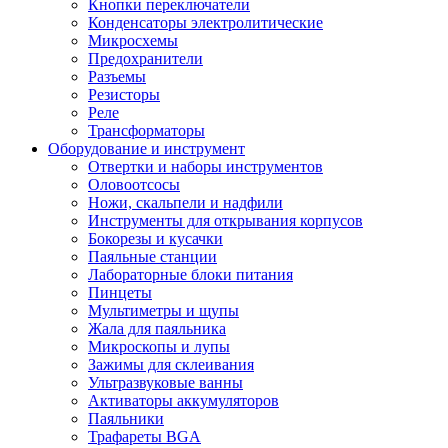
Кнопки переключатели
Конденсаторы электролитические
Микросхемы
Предохранители
Разъемы
Резисторы
Реле
Трансформаторы
Оборудование и инструмент
Отвертки и наборы инструментов
Оловоотсосы
Ножи, скальпели и надфили
Инструменты для открывания корпусов
Бокорезы и кусачки
Паяльные станции
Лабораторные блоки питания
Пинцеты
Мультиметры и щупы
Жала для паяльника
Микроскопы и лупы
Зажимы для склеивания
Ультразвуковые ванны
Активаторы аккумуляторов
Паяльники
Трафареты BGA