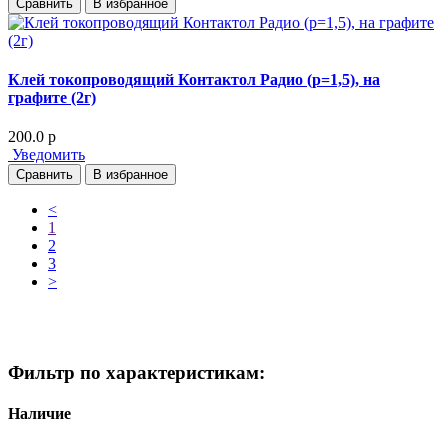
Сравнить
В избранное
Клей токопроводящий Контактол Радио (p=1,5), на
графите (2г)
200.0
p
Уведомить
Сравнить
В избранное
Previous
<
1
2
3
Next
>
Фильтр по характеристикам:
Наличие