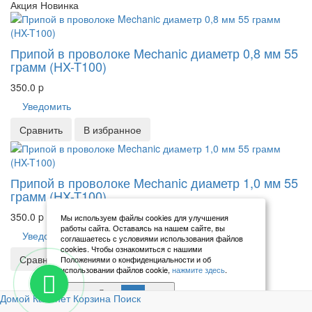
Акция
Новинка
Припой в проволоке Mechanic диаметр 0,8 мм 55
грамм (HX-T100)
350.0
p
Уведомить
Сравнить
В избранное
Припой в проволоке Mechanic диаметр 1,0 мм 55
грамм (HX-T100)
350.0
p
Мы используем файлы cookies для улучшения
работы сайта. Оставаясь на нашем сайте, вы
Уведомить
соглашаетесь с условиями использования файлов
cookies. Чтобы ознакомиться с нашими
Сравнить
В избранное
Положениями о конфиденциальности и об
использовании файлов cookie,
нажмите здесь
.
Я согласен
Previous
Next
<
1
2
3
>
Домой
Кабинет
Корзина
Поиск