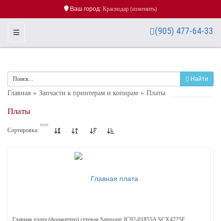
Ваш город:
Краснодар
(изменить)
(905) 477-64-33
Toggle Navigation
Найти
Главная
Запчасти к принтерам и копирам
Платы
Платы
Сортировка:
Главная плата (форматтер) сетевая Samsung JC92-01855A SCX4725F