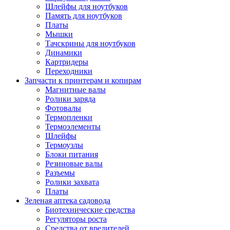
Шлейфы для ноутбуков
Память для ноутбуков
Платы
Мышки
Тачскрины для ноутбуков
Динамики
Картридеры
Переходники
Запчасти к принтерам и копирам
Магнитные валы
Ролики заряда
Фотовалы
Термопленки
Термоэлементы
Шлейфы
Термоузлы
Блоки питания
Резиновые валы
Разъемы
Ролики захвата
Платы
Зеленая аптека садовода
Биотехнические средства
Регуляторы роста
Средства от вредителей