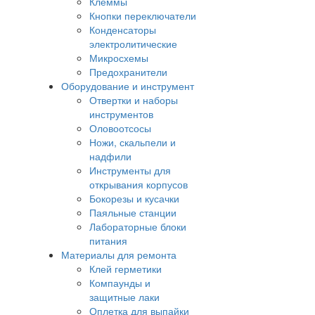
Клеммы
Кнопки переключатели
Конденсаторы
электролитические
Микросхемы
Предохранители
Оборудование и инструмент
Отвертки и наборы
инструментов
Оловоотсосы
Ножи, скальпели и
надфили
Инструменты для
открывания корпусов
Бокорезы и кусачки
Паяльные станции
Лабораторные блоки
питания
Материалы для ремонта
Клей герметики
Компаунды и
защитные лаки
Оплетка для выпайки