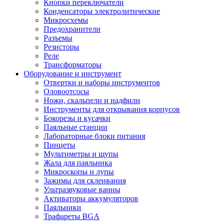
Кнопки переключатели
Конденсаторы электролитические
Микросхемы
Предохранители
Разъемы
Резисторы
Реле
Трансформаторы
Оборудование и инструмент
Отвертки и наборы инструментов
Оловоотсосы
Ножи, скальпели и надфили
Инструменты для открывания корпусов
Бокорезы и кусачки
Паяльные станции
Лабораторные блоки питания
Пинцеты
Мультиметры и щупы
Жала для паяльника
Микроскопы и лупы
Зажимы для склеивания
Ультразвуковые ванны
Активаторы аккумуляторов
Паяльники
Трафареты BGA