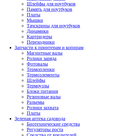
Шлейфы для ноутбуков
Память для ноутбуков
Платы
Мышки
Тачскрины для ноутбуков
Динамики
Картридеры
Переходники
Запчасти к принтерам и копирам
Магнитные валы
Ролики заряда
Фотовалы
Термопленки
Термоэлементы
Шлейфы
Термоузлы
Блоки питания
Резиновые валы
Разъемы
Ролики захвата
Платы
Зеленая аптека садовода
Биотехнические средства
Регуляторы роста
Средства от вредителей