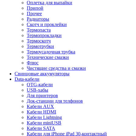
Оплетка для выпайки
Припой
Прочее
Радиаторы
Скотч и проклейки
Термопаста
Термопрокладки
Термоскотч
Термотрубки
Термоусадочная трубка
Технические смазки
Флюс
Чистящие средства и смазки
Свинцовые аккумуляторы
Data-кабели
OTG-кабели
USB-хабы
Для принтеров
Док-станции для телфонов
Кабели AUX
Кабели HDMI
Кабели Lightning
Кабели miniUSB
Кабели SATA
Кабели для iPhone iPad 30-контактный