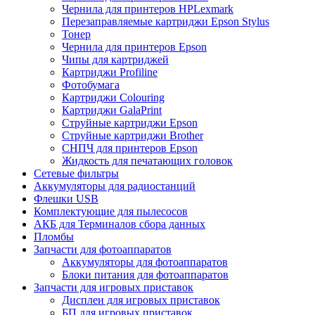
Чернила для принтеров HPLexmark
Перезаправляемые картриджи Epson Stylus
Тонер
Чернила для принтеров Epson
Чипы для картриджей
Картриджи Profiline
Фотобумага
Картриджи Colouring
Картриджи GalaPrint
Струйные картриджи Epson
Струйные картриджи Brother
СНПЧ для принтеров Epson
Жидкость для печатающих головок
Сетевые фильтры
Аккумуляторы для радиостанций
Флешки USB
Комплектующие для пылесосов
АКБ для Терминалов сбора данных
Пломбы
Запчасти для фотоаппаратов
Аккумуляторы для фотоаппаратов
Блоки питания для фотоаппаратов
Запчасти для игровых приставок
Дисплеи для игровых приставок
БП для игровых приставок