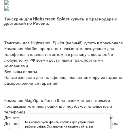
Тачскрин для Highscreen Spider купить в Краснодаре с
доставкой по России.
Тачскрин для Highscreen Spider (черный) купить в Краснодаре.
Компания МагЗип предлагает новые комплектующие для
телефонов и планшетов оптом и в розницу с доставкой в
любую точку РФ всеми доступными транспортными
компаниями.
Все виды оплаты.
На все запчасти для телефонов, планшетов и других гаджетов
распространяется гарантия!
Компания MagZip.ru более 9 лет занимается оптовыми
поставками комплектующих для ноутбуков, планшетов и
телефонов.
Для всех мастеров предусмотерны оптовые колонки цен!
Мы используем файлы cookies для улучшения
Для получения оптовой цены: зарегистрируйтесь на нашем
работы сайта. Оставаясь на нашем сайте, вы
сайте и напишите в чат или свяжитесь по телефону с