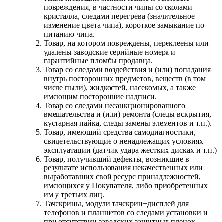
повреждения, в частности чипы со сколами
кристалла, следами перегрева (значительное
изменение цвета чипа), короткое замыкание по
питанию чипа.
Товар, на котором повреждены, переклеены или
удалены заводские серийные номера и
гарантийные пломбы продавца.
Товар со следами воздействия и (или) попадания
внутрь посторонних предметов, веществ (в том
числе пыли), жидкостей, насекомых, а также
имеющим посторонние надписи.
Товар со следами несанкционированного
вмешательства и (или) ремонта (следы вскрытия,
кустарная пайка, следы замены элементов и т.п.).
Товар, имеющий средства самодиагностики,
свидетельствующие о ненадлежащих условиях
эксплуатации (датчик удара жестких дисках и т.п.)
Товар, получивший дефекты, возникшие в
результате использования некачественных или
выработавших свой ресурс принадлежностей,
имеющихся у Покупателя, либо приобретенных
им у третьих лиц.
Тачскрины, модули тачскрин+дисплей для
телефонов и планшетов со следами установки и
при отсутствии заводских защитных пленок.