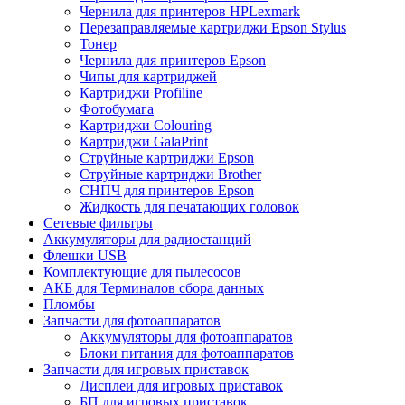
Чернила для принтеров HPLexmark
Перезаправляемые картриджи Epson Stylus
Тонер
Чернила для принтеров Epson
Чипы для картриджей
Картриджи Profiline
Фотобумага
Картриджи Colouring
Картриджи GalaPrint
Струйные картриджи Epson
Струйные картриджи Brother
СНПЧ для принтеров Epson
Жидкость для печатающих головок
Сетевые фильтры
Аккумуляторы для радиостанций
Флешки USB
Комплектующие для пылесосов
АКБ для Терминалов сбора данных
Пломбы
Запчасти для фотоаппаратов
Аккумуляторы для фотоаппаратов
Блоки питания для фотоаппаратов
Запчасти для игровых приставок
Дисплеи для игровых приставок
БП для игровых приставок