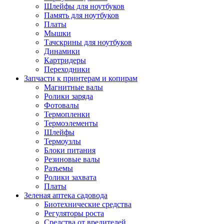
Шлейфы для ноутбуков
Память для ноутбуков
Платы
Мышки
Тачскрины для ноутбуков
Динамики
Картридеры
Переходники
Запчасти к принтерам и копирам
Магнитные валы
Ролики заряда
Фотовалы
Термопленки
Термоэлементы
Шлейфы
Термоузлы
Блоки питания
Резиновые валы
Разъемы
Ролики захвата
Платы
Зеленая аптека садовода
Биотехнические средства
Регуляторы роста
Средства от вредителей