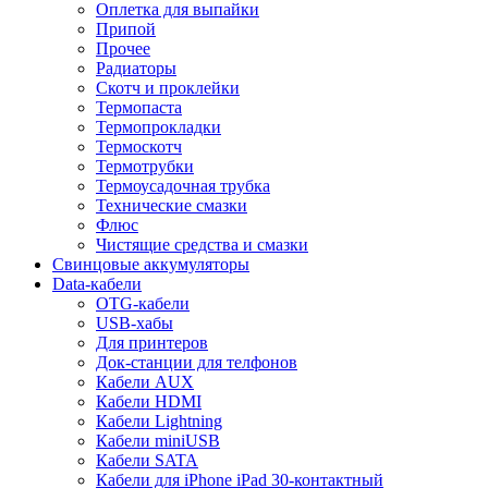
Оплетка для выпайки
Припой
Прочее
Радиаторы
Скотч и проклейки
Термопаста
Термопрокладки
Термоскотч
Термотрубки
Термоусадочная трубка
Технические смазки
Флюс
Чистящие средства и смазки
Свинцовые аккумуляторы
Data-кабели
OTG-кабели
USB-хабы
Для принтеров
Док-станции для телфонов
Кабели AUX
Кабели HDMI
Кабели Lightning
Кабели miniUSB
Кабели SATA
Кабели для iPhone iPad 30-контактный