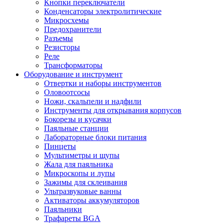
Кнопки переключатели
Конденсаторы электролитические
Микросхемы
Предохранители
Разъемы
Резисторы
Реле
Трансформаторы
Оборудование и инструмент
Отвертки и наборы инструментов
Оловоотсосы
Ножи, скальпели и надфили
Инструменты для открывания корпусов
Бокорезы и кусачки
Паяльные станции
Лабораторные блоки питания
Пинцеты
Мультиметры и щупы
Жала для паяльника
Микроскопы и лупы
Зажимы для склеивания
Ультразвуковые ванны
Активаторы аккумуляторов
Паяльники
Трафареты BGA