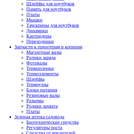
Шлейфы для ноутбуков
Память для ноутбуков
Платы
Мышки
Тачскрины для ноутбуков
Динамики
Картридеры
Переходники
Запчасти к принтерам и копирам
Магнитные валы
Ролики заряда
Фотовалы
Термопленки
Термоэлементы
Шлейфы
Термоузлы
Блоки питания
Резиновые валы
Разъемы
Ролики захвата
Платы
Зеленая аптека садовода
Биотехнические средства
Регуляторы роста
Средства от вредителей