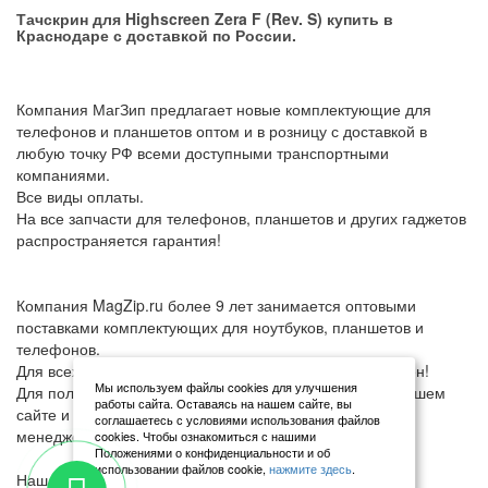
Тачскрин для Highscreen Zera F (Rev. S) купить в
Краснодаре с доставкой по России.
Компания МагЗип предлагает новые комплектующие для
телефонов и планшетов оптом и в розницу с доставкой в
любую точку РФ всеми доступными транспортными
компаниями.
Все виды оплаты.
На все запчасти для телефонов, планшетов и других гаджетов
распространяется гарантия!
Компания MagZip.ru более 9 лет занимается оптовыми
поставками комплектующих для ноутбуков, планшетов и
телефонов.
Для всех мастеров предусмотрены оптовые колонки цен!
Мы используем файлы cookies для улучшения
Для получения оптовой цены: зарегистрируйтесь на нашем
работы сайта. Оставаясь на нашем сайте, вы
сайте и напишите в чат или свяжитесь по телефону с
соглашаетесь с условиями использования файлов
менеджерами
cookies. Чтобы ознакомиться с нашими
Положениями о конфиденциальности и об
использовании файлов cookie,
нажмите здесь
.
Наш склад пополняется еженедельно!