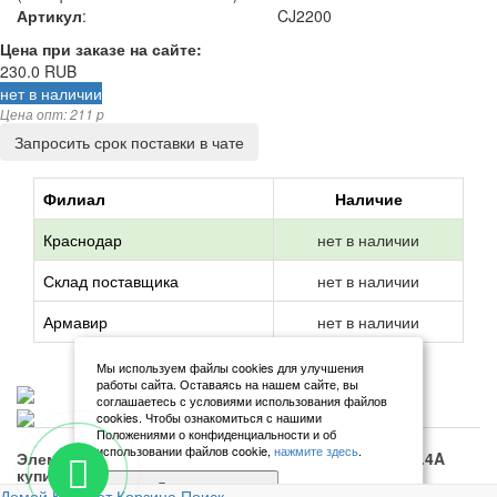
Артикул
:
CJ2200
Цена при заказе на сайте:
230.0
RUB
нет в наличии
Цена опт: 211 p
Запросить срок поставки в чате
Филиал
Наличие
Краснодар
нет в наличии
Склад поставщика
нет в наличии
Армавир
нет в наличии
Мы используем файлы cookies для улучшения
работы сайта. Оставаясь на нашем сайте, вы
соглашаетесь с условиями использования файлов
cookies. Чтобы ознакомиться с нашими
Положениями о конфиденциальности и об
использовании файлов cookie,
нажмите здесь
.
Элемент питания Changjiang 18650, 3.7V 2200mAh 4.4A
купить в Краснодаре с доставкой по России.
Я согласен
Домой
Кабинет
Корзина
Поиск