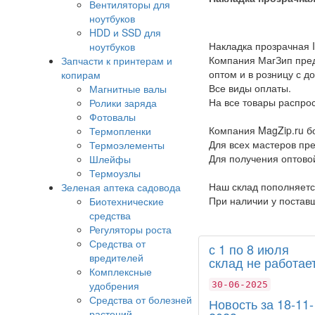
Вентиляторы для
ноутбуков
HDD и SSD для
Накладка прозрачная 
ноутбуков
Компания МагЗип предл
Запчасти к принтерам и
оптом и в розницу с 
копирам
Все виды оплаты.
Магнитные валы
На все товары распрос
Ролики заряда
Фотовалы
Компания MagZip.ru б
Термопленки
Для всех мастеров пр
Термоэлементы
Для получения оптово
Шлейфы
Термоузлы
Наш склад пополняетс
Зеленая аптека садовода
При наличии у поставщ
Биотехнические
средства
Регуляторы роста
Средства от
с 1 по 8 июля
вредителей
склад не работает
Комплексные
удобрения
30-06-2025
Средства от болезней
Новость за 18-11-
растений