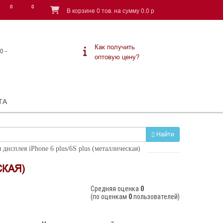
0
0
В корзине
0
тов.
на сумму
0.0
p
Как получить
0 -
оптовую цену?
ТА
Найти
 дисплея iPhone 6 plus/6S plus (металлическая)
СКАЯ)
Cредняя оценка
0
(по оценкам
0
пользователей)