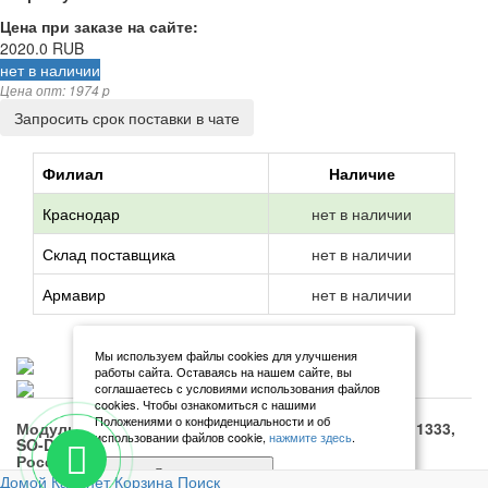
Цена при заказе на сайте:
2020.0
RUB
нет в наличии
Цена опт: 1974 p
Запросить срок поставки в чате
Филиал
Наличие
Краснодар
нет в наличии
Склад поставщика
нет в наличии
Армавир
нет в наличии
Мы используем файлы cookies для улучшения
работы сайта. Оставаясь на нашем сайте, вы
соглашаетесь с условиями использования файлов
cookies. Чтобы ознакомиться с нашими
Положениями о конфиденциальности и об
Модуль памяти PATRIOT PSD34G13332S DDR3 - 4ГБ 1333,
использовании файлов cookie,
нажмите здесь
.
SO-DIMM, Ret купить в Краснодаре с доставкой по
России.
Я согласен
Домой
Кабинет
Корзина
Поиск