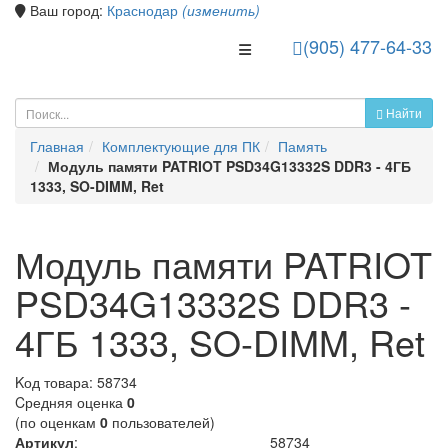
Ваш город:
Краснодар
(изменить)
(905) 477-64-33
Toggle Navigation
Найти
Главная
Комплектующие для ПК
Память
Модуль памяти PATRIOT PSD34G13332S DDR3 - 4ГБ
1333, SO-DIMM, Ret
Модуль памяти PATRIOT
PSD34G13332S DDR3 -
4ГБ 1333, SO-DIMM, Ret
Kод товара:
58734
Cредняя оценка
0
(по оценкам
0
пользователей)
Артикул
:
58734