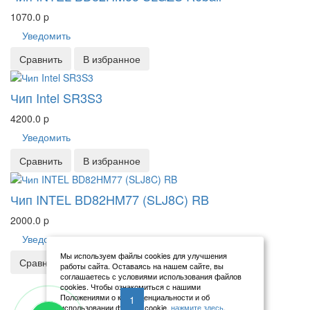
1070.0
p
Уведомить
Сравнить
В избранное
Чип Intel SR3S3
4200.0
p
Уведомить
Сравнить
В избранное
Чип INTEL BD82HM77 (SLJ8C) RB
2000.0
p
Уведомить
Мы используем файлы cookies для улучшения
Сравнить
В избранное
работы сайта. Оставаясь на нашем сайте, вы
соглашаетесь с условиями использования файлов
cookies. Чтобы ознакомиться с нашими
Положениями о конфиденциальности и об
Previous
Next
<
1
2
3
>
использовании файлов cookie,
нажмите здесь
.