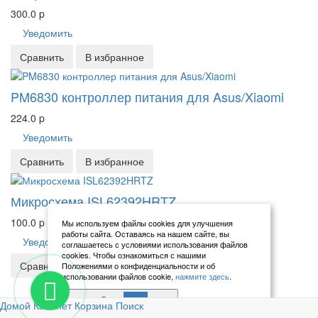
300.0
p
Уведомить
Сравнить
В избранное
PM6830 контроллер питания для Asus/Xiaomi
224.0
p
Уведомить
Сравнить
В избранное
Микросхема ISL62392HRTZ
100.0
p
Мы используем файлы cookies для улучшения
работы сайта. Оставаясь на нашем сайте, вы
Уведомить
соглашаетесь с условиями использования файлов
cookies. Чтобы ознакомиться с нашими
Сравнить
В избранное
Положениями о конфиденциальности и об
использовании файлов cookie,
нажмите здесь
.
Я согласен
Previous
Next
<
1
2
3
>
Домой
Кабинет
Корзина
Поиск